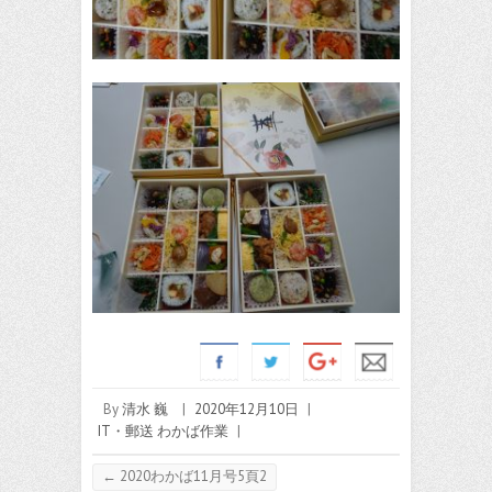
By
清水 巍
|
2020年12月10日
|
IT・郵送 わかば作業
|
←
2020わかば11月号5頁2