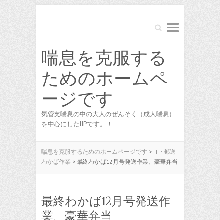
Search
喘息を克服する
ためのホームペ
ージです
気管支喘息の中の大人のぜんそく（成人喘息）
を中心にしたHPです。！
喘息を克服するためのホームページです
>
IT・郵送
わかば作業
>
最終わかば12月号発送作業、豪華弁当
最終わかば12月号発送作
業、豪華弁当