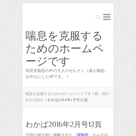
Search
喘息を克服する
ためのホームペ
ージです
気管支喘息の中の大人のぜんそく（成人喘息）
を中心にしたHPです。！
喘息を克服するためのホームページです
>
既・発行
わかば紹介
>
わかば2016年2月号12頁
わかば2016年2月号12頁
北陸の地方紙に掲載された「
認知症
」からの
復