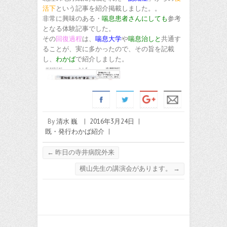
活下
という記事を紹介掲載しました。。
非常に興味のある・
喘息患者さんにしても
参考
となる体験記事でした。
その
回復過程
は、
喘息大学
や
喘息治しと
共通す
ることが、実に多かったので、その旨を記載
し、
わかば
で紹介しました。
By
清水 巍
|
2016年3月24日
|
既・発行わかば紹介
|
←
昨日の寺井病院外来
横山先生の講演会があります。
→