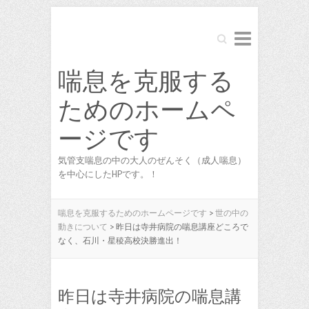
Search
喘息を克服する
ためのホームペ
ージです
気管支喘息の中の大人のぜんそく（成人喘息）
を中心にしたHPです。！
喘息を克服するためのホームページです
>
世の中の
動きについて
>
昨日は寺井病院の喘息講座どころで
なく、石川・星稜高校決勝進出！
昨日は寺井病院の喘息講