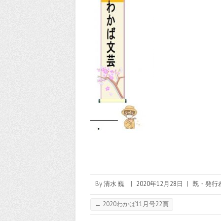
By
清水 巍
|
2020年12月28日
|
既・発行
←
2020わかば11月号22頁