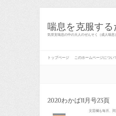
喘息を克服する
気管支喘息の中の大人のぜんそく（成人喘息
トップページ
このホームページについ
2020わかば11月号23頁
文芸欄も毎月、同