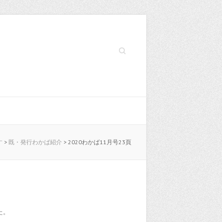
Search
す
>
既・発行わかば紹介
>
2020わかば11月号23頁
た。